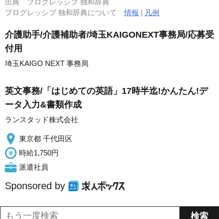
出典
プログレッシブ 独和辞典
プログレッシブ 独和辞典について
情報
|
凡例
介護助手/介護補助者/埼玉KAIGONEXT事務局/応募受
付用
埼玉KAIGO NEXT 事務局
英文事務/「はじめての英語」17時半迄!かんたん!デ
ータ入力&書類作成
ランスタッド株式会社
東京都 千代田区
時給1,750円
派遣社員
Sponsored by