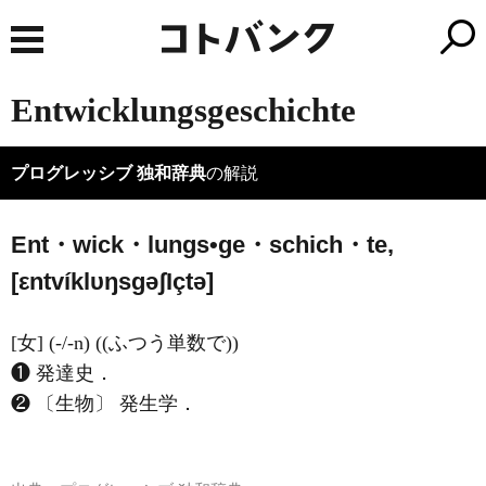
Entwicklungsgeschichte
プログレッシブ 独和辞典
の解説
Ent・wick・lungs•ge・schich・te,
[εntvíklυŋsɡəʃ
I
çtə]
[女] (-/-n) ((ふつう単数で))
❶ 発達史．
❷ 〔生物〕 発生学．