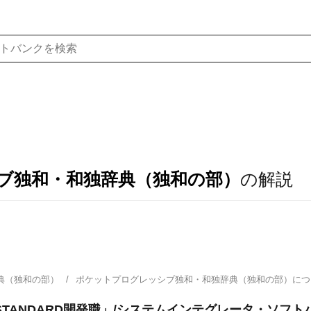
ブ独和・和独辞典（独和の部）
の解説
典（独和の部）
ポケットプログレッシブ独和・和独辞典（独和の部）に
TANDARD開発職」/システムインテグレータ・ソフト