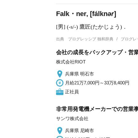
Falk・ner, [fálkn
ər
]
[男] (-s/-) 鷹匠(たかじょう)．
出典
プログレッシブ 独和辞典
プログレ
会社の成長をバックアップ・営業
株式会社RIOT
兵庫県 明石市
月給21万7,000円～33万8,400円
正社員
非常用発電機メーカーでの営業事
サンワ株式会社
兵庫県 尼崎市