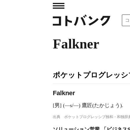
Falkner
ポケットプログレッシ
F
a
lkner
[男] (―s/―) 鷹匠(たかじょう).
出典
ポケットプログレッシブ独和・和独辞
ソリューション営業 「ビジネスS