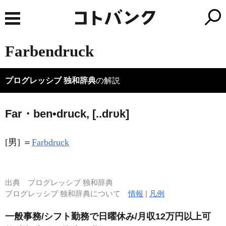
Farbendruck
プログレッシブ 独和辞典
の解説
Far・ben•druck, [..drυk]
[男] ＝
Farbdruck
出典
プログレッシブ 独和辞典
プログレッシブ 独和辞典について
情報
|
凡例
一般事務/シフト勤務で日曜休み/月収12万円以上可