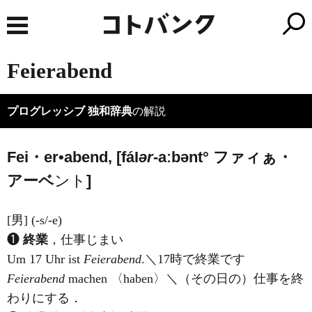
Feierabend
プログレッシブ 独和辞典
の解説
Fei・er•abend, [fá
I
ər
-aːbənt°
ファ
ィぁ・
アーベ
ント
]
[男] (-s/-e)
❶
終業
，仕事じまい
Um 17 Uhr ist
Feierabend
.＼17時で終業です
Feierabend
machen 〈haben〉＼（その日の）仕事を終
わりにする．