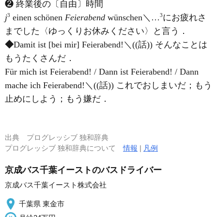
❷ 終業後の〔自由〕時間
3
3
j
einen schönen
Feierabend
wünschen＼…
にお疲れさ
までした〈ゆっくりお休みください〉と言う．
◆
Damit ist [bei mir] Feierabend!＼((話)) そんなことは
もうたくさんだ．
Für mich ist Feierabend! / Dann ist Feierabend! / Dann
mache ich Feierabend!＼((話)) これでおしまいだ；もう
止めにしよう；もう嫌だ．
出典
プログレッシブ 独和辞典
プログレッシブ 独和辞典について
情報
|
凡例
京成バス千葉イーストのバスドライバー
京成バス千葉イースト株式会社
千葉県 東金市