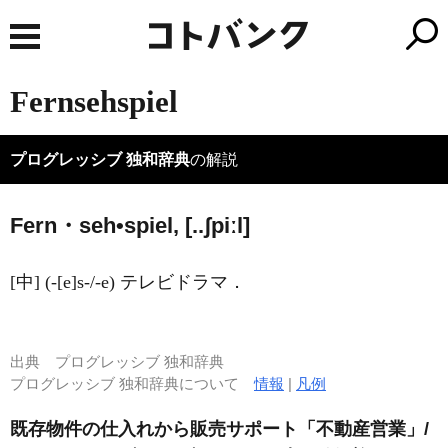
Fernsehspiel
プログレッシブ 独和辞典
の解説
Fern・seh•spiel, [..ʃpiːl]
[中] (-[e]s-/-e) テレビドラマ．
出典
プログレッシブ 独和辞典
プログレッシブ 独和辞典について
情報
|
凡例
既存物件の仕入れから販売サポート「不動産営業」/