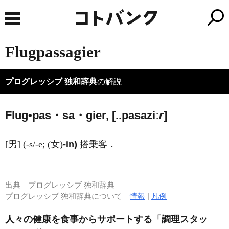
Flugpassagier
プログレッシブ 独和辞典
の解説
Flug•pas・sa・gier, [..pasaziː
r
]
[男] (-s/-e; (女)
-in)
搭乗客．
出典
プログレッシブ 独和辞典
プログレッシブ 独和辞典について
情報
|
凡例
人々の健康を食事からサポートする「調理スタッ