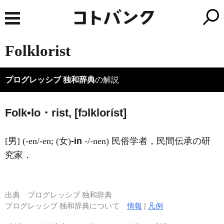
Folklorist
プログレッシブ 独和辞典
の解説
Folk•lo・rist, [fɔlkloríst]
[男] (-en/-en; (女)
-in
-/-nen) 民俗学者，民間伝承の研
究家．
出典
プログレッシブ 独和辞典
プログレッシブ 独和辞典について
情報
|
凡例