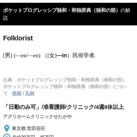
ポケットプログレッシブ独和・和独辞典（独和の部）
の解
説
Folklor
i
st
[男] (―en/―en) （[女]
―in
）民俗学者.
出典
ポケットプログレッシブ独和・和独辞典（独和の部）
ポケットプログレッシブ独和・和独辞典（独和の部）につい
て
情報
|
凡例
「日勤のみ可」/准看護師/クリニック/4週8休以上
アグリホームクリニックせたがや
東京都 世田谷区