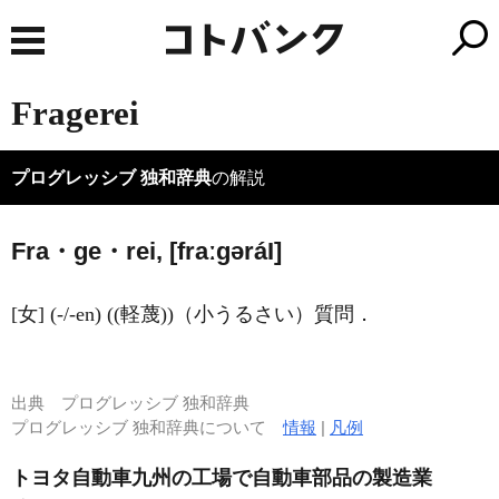
Fragerei
プログレッシブ 独和辞典
の解説
Fra・ge・rei, [fraːɡərá
I
]
[女] (-/-en) ((軽蔑))（小うるさい）質問．
出典
プログレッシブ 独和辞典
プログレッシブ 独和辞典について
情報
|
凡例
トヨタ自動車九州の工場で自動車部品の製造業