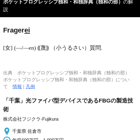
ポケットプログレッシブ独和・和独辞典（独和の部）
の解
説
Frager
ei
[女] (―/―en) ⸨蔑⸩ （小うるさい）質問.
出典
ポケットプログレッシブ独和・和独辞典（独和の部）
ポケットプログレッシブ独和・和独辞典（独和の部）につい
て
情報
|
凡例
「千葉」光ファイバ型デバイスであるFBGの製造技
術
株式会社フジクラ-Fujikura
千葉県 佐倉市