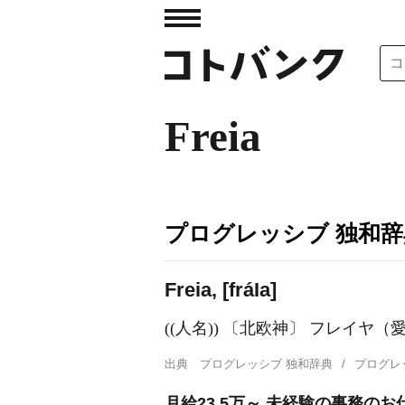
Freia
プログレッシブ 独和辞
Freia, [frá
I
a]
((人名)) 〔北欧神〕 フレイヤ
出典
プログレッシブ 独和辞典
プログレ
月給23.5万～ 未経験の事務のお