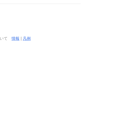
ついて
情報
|
凡例