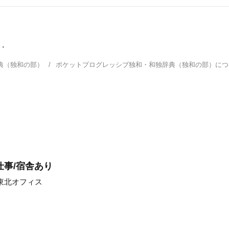
.
典（独和の部）
ポケットプログレッシブ独和・和独辞典（独和の部）に
仕事/宿舎あり
東北オフィス