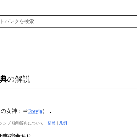
典
の解説
（愛の女神：⇒
Freyja
）．
ッシブ 独和辞典について
情報
|
凡例
仕事/宿舎あり