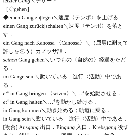
letzter
Gang
＼デザート．
［◇gehen］
◆
einen Gang zu|legen＼速度〈テンポ〉を上げる．
einen Gang zurück|schalten＼速度〈テンポ〉を落と
す．
ein Gang nach Kanossa 〈Canossa〉＼（屈辱に耐えて
許しを乞う）カノッサ詣．
seinen
Gang gehen＼いつもの〈自然の〉経過をたど
る．
im Gange sein＼動いている，進行〈活動〉中であ
る．
4
4
et
in Gang bringen 〈setzen〉＼…
を始動させる．
4
4
et
in Gang halten＼…
を動かし続ける．
in Gang kommen＼動き始める；軌道に乗る．
in Gang sein＼動いている，進行〈活動〉中である．
[複合] Aus
gang
出口．Ein
gang
入口．Krebs
gang
後ず