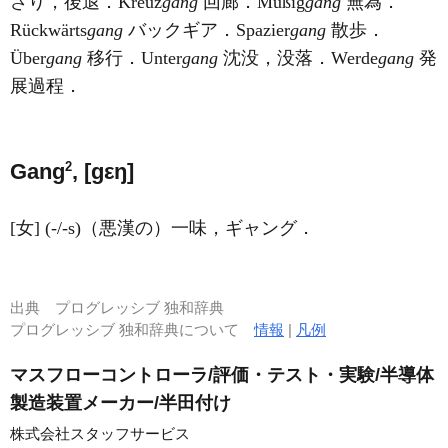
さり，後退．Kreuz
gang
回廊．Müßig
gang
無為．
Rückwärts
gang
バックギア．Spazier
gang
散歩．
Über
gang
移行．Unter
gang
沈没，没落．Werde
gang
発
展過程．
2
Gang
, [ɡεŋ]
[女] (-/-s)（悪漢の）一味，ギャング．
出典
プログレッシブ 独和辞典
プログレッシブ 独和辞典について
情報
|
凡例
マスフローコントローラ/評価・テスト・実験/半導体
製造装置メーカー/半田付け
株式会社スタッフサービス