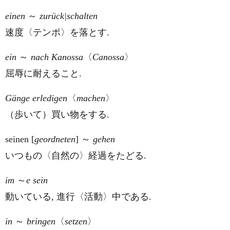
einen
～
zurück|schalten
速度〈テンポ〉を落とす.
ein
～
nach Kanossa
〈
Canossa
〉
屈辱に耐えること.
Gänge erledigen
〈
machen
〉
（歩いて）買い物をする.
seinen
[
geordneten
] ～
gehen
いつもの〈自然の〉経過をたどる.
im
～
e sein
動いている, 進行〈活動〉中である.
in
～
bringen
〈
setzen
〉