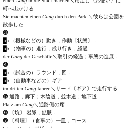
einen
Gang
in die Stadt machen＼用足し〈お使い〉に
町へ出かける
Sie machten einen
Gang
durch den Park.＼彼らは公園を
散歩した．
❸
a
a （機械などの）動き，作動〔状態〕．
a
b （物事の）進行，成り行き，経過
der
Gang
der Geschäfte＼取引の経過；事態の進展．
❹
a
a （試合の）ラウンド，回．
a
b （自動車などの）ギア
im dritten
Gang
fahren＼サード〔ギア〕で走行する．
❺ 通路，廊下；木陰道，並木道；地下道
Platz am
Gang
＼通路側の席．
❻ 〔坑〕 岩脈，鉱脈．
❼ 〔料理〕（食事の）一皿，コース