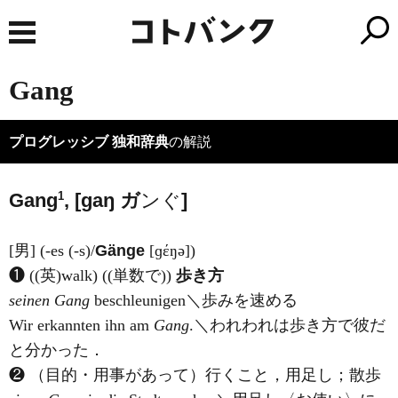
Gang
プログレッシブ 独和辞典
の解説
1
Gang
, [ɡaŋ
ガ
ンぐ
]
[男] (-es (-s)/
Gänge
[ɡέŋə])
❶ ((英)
walk
) ((単数で))
歩き方
seinen
Gang
beschleunigen＼歩みを速める
Wir erkannten ihn am
Gang
.＼われわれは歩き方で彼だ
と分かった．
❷ （目的・用事があって）行くこと，用足し；散歩