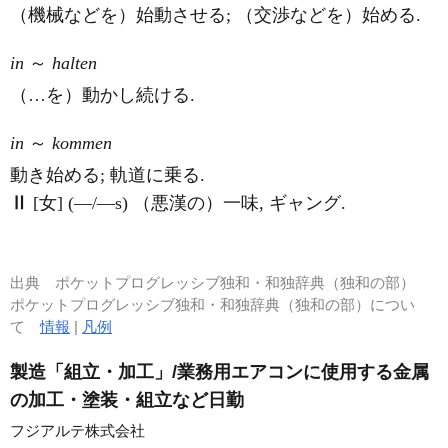
（機械などを）始動させる; （交渉などを）始める.
in
～
halten
（…を）動かし続ける.
in
～
kommen
動き始める; 軌道に乗る.
Ⅱ
[女] (―/―s) （悪漢の）一味, ギャング.
出典
ポケットプログレッシブ独和・和独辞典（独和の部）
ポケットプログレッシブ独和・和独辞典（独和の部）につい
て
情報
|
凡例
製造「組立・加工」/業務用エアコンに使用する金属
の加工・塗装・組立など日勤
フジアルテ株式会社