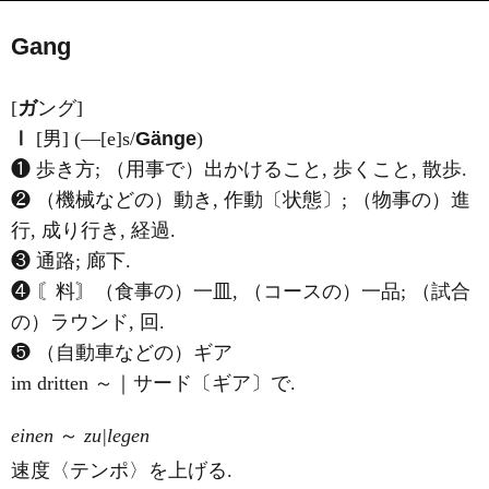
Gang
[
ガ
ング]
Ⅰ
[男] (―[e]s/
Gänge
)
❶ 歩き方; （用事で）出かけること, 歩くこと, 散歩.
❷ （機械などの）動き, 作動〔状態〕; （物事の）進
行, 成り行き, 経過.
❸ 通路; 廊下.
❹ 〘料〙（食事の）一皿, （コースの）一品; （試合
の）ラウンド, 回.
❺ （自動車などの）ギア
im dritten ～｜サード〔ギア〕で.
einen
～
zu|legen
速度〈テンポ〉を上げる.