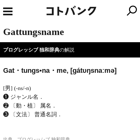
Gattungsname
プログレッシブ 独和辞典
の解説
Gat・tungs•na・me, [ɡátυŋsnaːmə]
[男] (-ns/-n)
❶ ジャンル名．
❷ 〔動・植〕 属名．
❸ 〔文法〕 普通名詞．
出典
プログレッシブ 独和辞典