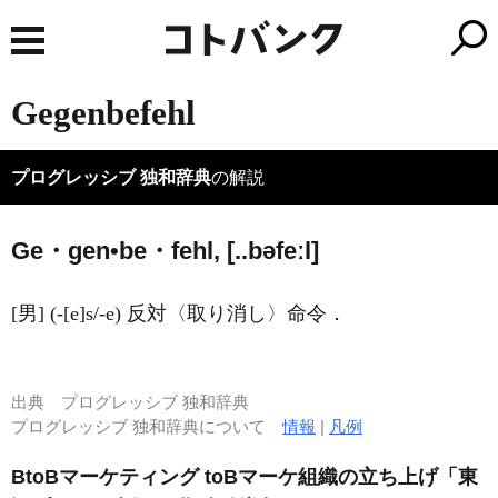
Gegenbefehl
プログレッシブ 独和辞典
の解説
Ge・gen•be・fehl, [..bəfeːl]
[男] (-[e]s/-e) 反対〈取り消し〉命令．
出典
プログレッシブ 独和辞典
プログレッシブ 独和辞典について
情報
|
凡例
BtoBマーケティング toBマーケ組織の立ち上げ「東