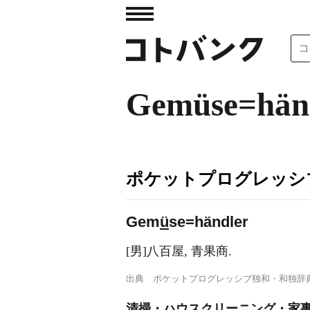
Gemüse=hän
ポケットプログレッシ
Gem
ü
se=händler
[男]八百屋, 青果商.
出典
ポケットプログレッシブ独和・和独辞
清掃・ハウスクリーニング・家事