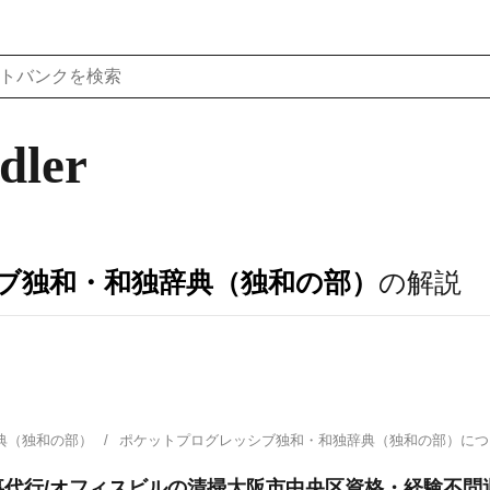
dler
ブ独和・和独辞典（独和の部）
の解説
典（独和の部）
ポケットプログレッシブ独和・和独辞典（独和の部）に
代行/オフィスビルの清掃大阪市中央区資格・経験不問