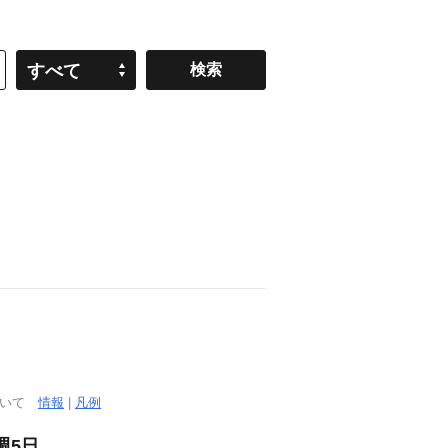
すべて
ついて
情報
|
凡例
週5日