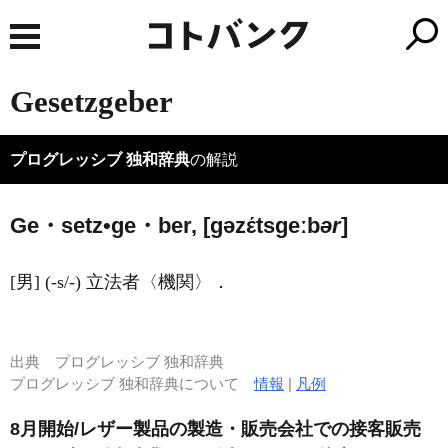
Gesetzgeber
プログレッシブ 独和辞典
の解説
Ge・setz•ge・ber, [ɡəzέtsɡeːb
ər
]
[男] (-s/-) 立法者〈機関〉．
出典
プログレッシブ 独和辞典
プログレッシブ 独和辞典について
情報
|
凡例
8月開始/レザー製品の製造・販売会社での接客販売