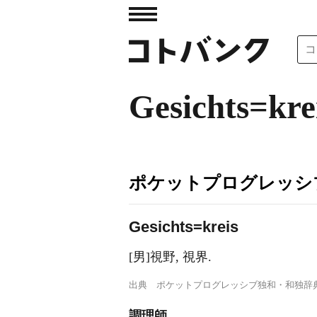
Gesichts=kre
ポケットプログレッシ
Ges
i
chts=kreis
[男]視野, 視界.
出典
ポケットプログレッシブ独和・和独辞
調理師