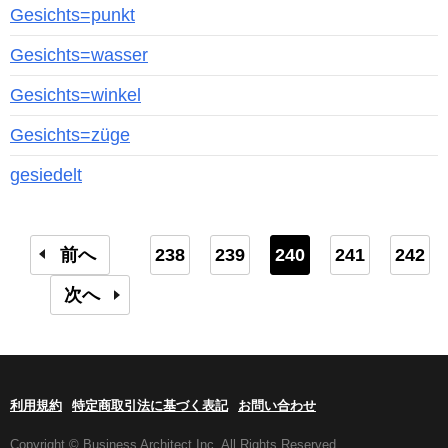
Gesichts=punkt
Gesichts=wasser
Gesichts=winkel
Gesichts=züge
gesiedelt
前へ
238
239
240
241
242
次へ
利用規約
特定商取引法に基づく表記
お問い合わせ
Copyright © Business Architect Inc. All Rights Reserved.