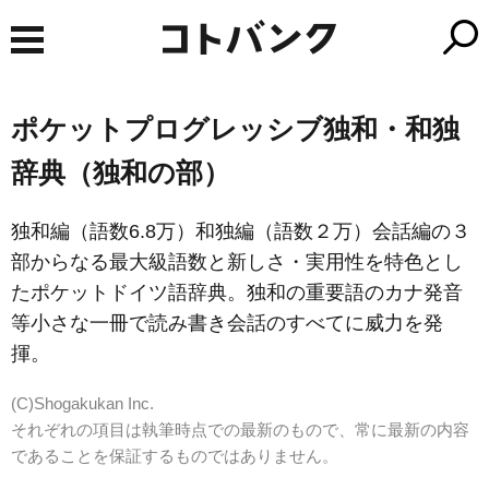
ポケットプログレッシブ独和・和独
辞典（独和の部）
独和編（語数6.8万）和独編（語数２万）会話編の３
部からなる最大級語数と新しさ・実用性を特色とし
たポケットドイツ語辞典。独和の重要語のカナ発音
等小さな一冊で読み書き会話のすべてに威力を発
揮。
(C)Shogakukan Inc.
それぞれの項目は執筆時点での最新のもので、常に最新の内容
であることを保証するものではありません。