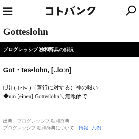
Gotteslohn
プログレッシブ 独和辞典
の解説
Got・tes•lohn, [..loːn]
[男] (-[e]s/ )（善行に対する）神の報い．
◆
um [einen] Gotteslohn＼無報酬で．
出典
プログレッシブ 独和辞典
プログレッシブ 独和辞典について
情報
|
凡例