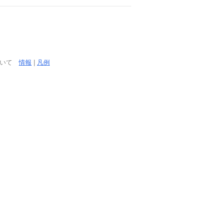
ついて
情報
|
凡例