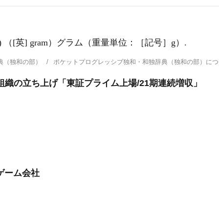
/―) （[英] gram）グラム（重量単位：［記号］g）.
典（独和の部）
ポケットプログレッシブ独和・和独辞典（独和の部）に
ーケ組織の立ち上げ「東証プライム上場/21期連続増収」
ゲーム会社