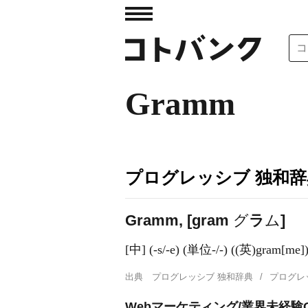
Gramm
プログレッシブ 独和辞
Gramm, [ɡram
グ
ラ
ム
]
[中] (-s/-e) (単位-/-) ((英)
gram[me]
出典
プログレッシブ 独和辞典
プログレ
Webマーケティング/業界未経験