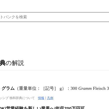
典
の解説
)
グラム
（重量単位：［記号］ g）：300
Gramm
Fleisc
ッシブ 独和辞典について
情報
|
凡例
OK/営業経験を新しい業界へ/年収700万円可