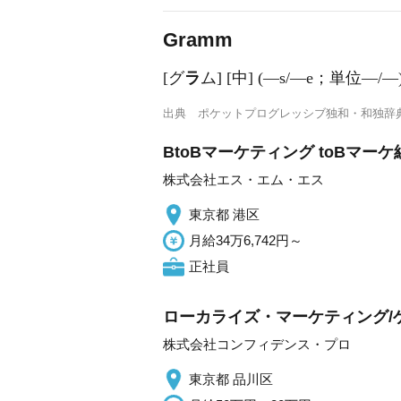
Gramm
[グ
ラ
ム] [中] (―s/―e；単位―
出典
ポケットプログレッシブ独和・和独辞
BtoBマーケティング toBマ
株式会社エス・エム・エス
東京都 港区
月給34万6,742円～
正社員
ローカライズ・マーケティング/
株式会社コンフィデンス・プロ
東京都 品川区