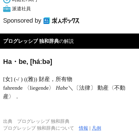
派遣社員
Sponsored by
プログレッシブ 独和辞典
の解説
Ha・be, [háːbə]
[女] (-/ ) ((雅)) 財産，所有物
fahrende 〈liegende〉
Habe
＼〔法律〕 動産〈不動
産〉．
出典
プログレッシブ 独和辞典
プログレッシブ 独和辞典について
情報
|
凡例