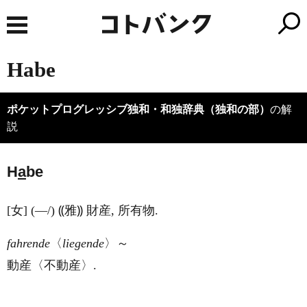
Habe
ポケットプログレッシブ独和・和独辞典（独和の部）
の解
説
H
a
be
[女] (―/) ⸨雅⸩ 財産, 所有物.
fahrende
〈
liegende
〉～
動産〈不動産〉.