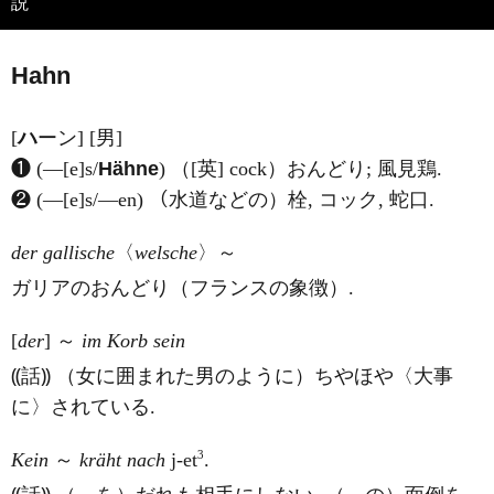
説
Hahn
[
ハ
ーン] [男]
❶ (―[e]s/
Hähne
) （[英] cock）おんどり; 風見鶏.
❷ (―[e]s/―en) （水道などの）栓, コック, 蛇口.
der gallische
〈
welsche
〉～
ガリアのおんどり（フランスの象徴）.
[
der
] ～
im Korb sein
⸨話⸩ （女に囲まれた男のように）ちやほや〈大事
に〉されている.
3
Kein
～
kräht nach
j-et
.