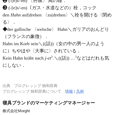
❷ (-[e]s/-en) 〔狩猟〕 鳥の雄．
❸ (-[e]s/-en)（ガス・水道などの）栓，コック
den
Hahn
auf|drehen 〈zu|drehen〉＼栓を開ける〈閉め
る〉．
◆
der gallische 〈welsche〉 Hahn＼ガリアのおんどり
（フランスの象徴）．
Hahn im Korb sein＼((話))（女の中の男一人のよう
に）ちやほや〈大事に〉されている．
3
3
Kein Hahn kräht nach
j-et
.＼((話)) …
などはだれも気
にしない．
出典
プログレッシブ 独和辞典
プログレッシブ 独和辞典について
情報
|
凡例
寝具ブランドのマーケティングマネージャー
株式会社Morght