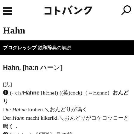
Hahn
プログレッシブ 独和辞典
の解説
Hahn, [haːn
ハ
ー
ン
]
[男]
❶ (-[e]s/
Hähne
[hέːnə]) ((英)
cock
)（⇔Henne）
おんど
り
Die
Hähne
krähen.＼おんどりが鳴く
Der
Hahn
macht kikeriki.＼おんどりがコケコッコーと
鳴く．