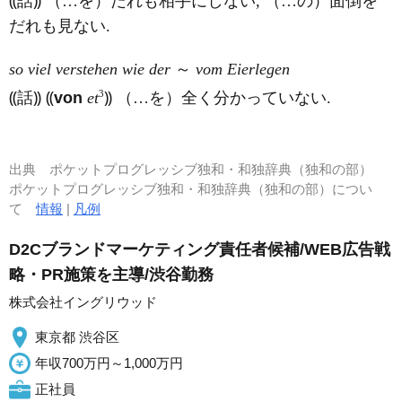
⸨話⸩ （…を）だれも相手にしない, （…の）面倒を
だれも見ない.
so viel verstehen wie der
～
vom Eierlegen
3
⸨話⸩ ⸨
von
et
⸩ （…を）全く分かっていない.
出典
ポケットプログレッシブ独和・和独辞典（独和の部）
ポケットプログレッシブ独和・和独辞典（独和の部）につい
て
情報
|
凡例
D2Cブランドマーケティング責任者候補/WEB広告戦
略・PR施策を主導/渋谷勤務
株式会社イングリウッド
東京都 渋谷区
年収700万円～1,000万円
正社員