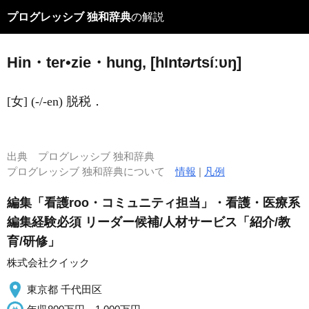
プログレッシブ 独和辞典
の解説
Hin・ter•zie・hung, [h
I
nt
ər
tsíːυŋ]
[女] (-/-en) 脱税．
出典
プログレッシブ 独和辞典
プログレッシブ 独和辞典について
情報
|
凡例
編集「看護roo・コミュニティ担当」・看護・医療系
編集経験必須 リーダー候補/人材サービス「紹介/教
育/研修」
株式会社クイック
東京都 千代田区