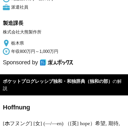
派遣社員
製造課長
株式会社大熊製作所
栃木県
年収800万円～1,000万円
Sponsored by
ポケットプログレッシブ独和・和独辞典（独和の部）
の解
説
H
o
ffnung
[
ホ
フヌング] [女] (―/―en) （[英] hope）希望, 期待,