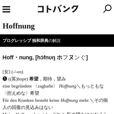
Hoffnung
プログレッシブ 独和辞典
の解説
Hoff・nung, [hɔ́fnυŋ
ホ
フ
ヌ
ンぐ
]
[女] (-/-en)
❶ ((英)
hope
)
希望
，期待，望み
eine begründete 〈zaghafte〉
Hoffnung
＼もっともな
〈控えめな〉希望
Für den Kranken besteht keine
Hoffnung
mehr.＼その病
人の回復の見込みはない