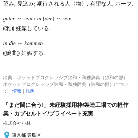
望み, 見込み; 期待される人〈物〉, 有望な人, ホープ.
guter
～
sein
/
in
[
der
] ～
sein
⸨雅⸩ 妊娠している.
in die
～
kommen
⸨婉曲⸩ 妊娠する.
出典
ポケットプログレッシブ独和・和独辞典（独和の部）
ポケットプログレッシブ独和・和独辞典（独和の部）につい
て
情報
|
凡例
「まだ間に合う!」未経験採用枠/製造工場での軽作
業・カプセルトイ/プライベート充実
株式会社小林
東京都 豊島区