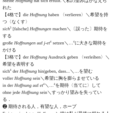
Meine
Hoffnung
hat sich erfüllt.＼私の望みはかなえら
れた
【4格で】die
Hoffnung
haben 〈verlieren〉＼希望を持
つ〈なくす〉
3
sich
[falsche]
Hoffnungen
machen＼〔誤った〕期待を
する
4
4
große
Hoffnungen
auf
j-et
setzen＼…
に大きな期待を
かける
【3格で】der
Hoffnung
Ausdruck geben 〈verleihen〉＼
希望を表明する
4
sich
der
Hoffnung
hin|geben, dass...＼…を望む
voller
Hoffnung
sein＼希望に胸を膨らませている
4
4
in der
Hoffnung
auf
et
＼…
を期待〈当てに〉して
ohne jede
Hoffnung
sein＼すっかり望みを失ってい
る．
❷ 期待される人，有望な人，ホープ