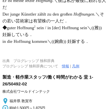
Er ist meine letzte
Hoffnung
.＼彼は私が最後に頼れる人
だ
Der junge Künstler zählt zu den großen
Hoffnungen
.＼そ
の若い芸術家は有望株の一人だ．
2
◆
guter Hoffnung
sein / in [der] Hoffnung sein＼((雅))
妊娠している．
in die Hoffnung kommen＼((婉曲)) 妊娠する．
出典
プログレッシブ 独和辞典
プログレッシブ 独和辞典について
情報
|
凡例
製造・軽作業スタッフ/働く時間がわかる 堂 1-
26/50492-02
株式会社ワールドインテック
福井県 敦賀市
時給1,500円～1,875円