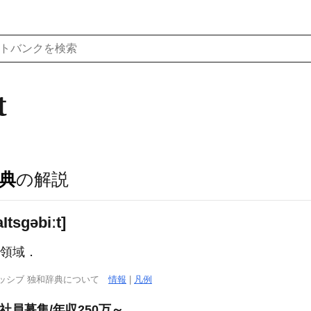
t
典
の解説
a
I
tsɡəbiːt]
域，領域．
ッシブ 独和辞典について
情報
|
凡例
社員募集/年収250万～