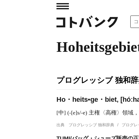
Hoheitsgebie
プログレッシブ 独和辞
Ho・heits•ge・biet, [hóːh
[中] (-[e]s/-e) 主権〈高権〉領
出典
プログレッシブ 独和辞典
プログレ
TUMI/バッグ・シューズ販売の正