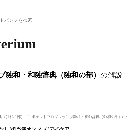
terium
ブ独和・和独辞典（独和の部）
の解説
典（独和の部）
ポケットプログレッシブ独和・和独辞典（独和の部）に
なし/担当者オススメ/デイケア