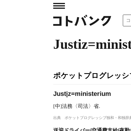
Justiz=minis
ポケットプログレッシ
Just
i
z=ministerium
[中]法務〈司法〉省.
出典
ポケットプログレッシブ独和・和独辞
送迎ドライバー/交通費支給/夜勤