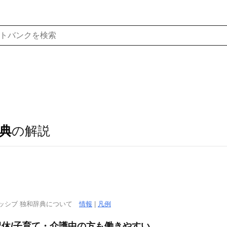
典
の解説
ッシブ 独和辞典について
情報
|
凡例
祝休/子育て・介護中の方も働きやすい