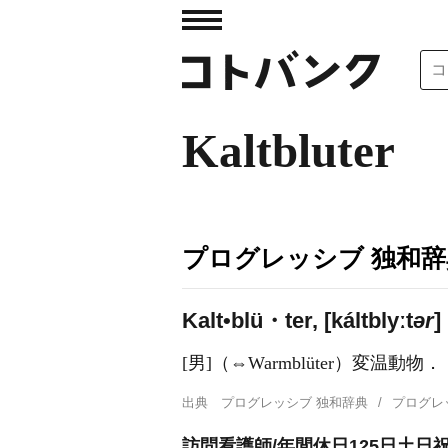
Kaltbluter
プログレッシブ 独和辞
Kalt•blü・ter, [káltblyːt
ər
]
[男]（⇔Warmblüter）変温動物．
出典
プログレッシブ 独和辞典
プログレ
訪問看護師/年間休日125日土日