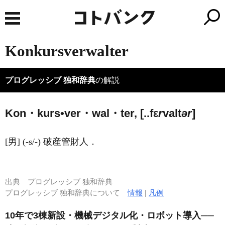
Konkursverwalter
プログレッシブ 独和辞典
の解説
Kon・kurs•ver・wal・ter, [..fε
r
valt
ər
]
[男] (-s/-) 破産管財人．
出典
プログレッシブ 独和辞典
プログレッシブ 独和辞典について
情報
|
凡例
10年で3棟新設・機械デジタル化・ロボット導入──