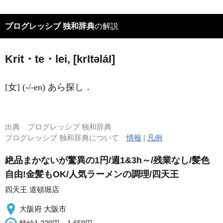
プログレッシブ 独和辞典
の解説
Krit・te・lei, [kr
I
təlá
I
]
[女] (-/-en) あら探し．
出典
プログレッシブ 独和辞典
プログレッシブ 独和辞典について
情報
|
凡例
絶品まかないが驚異の1円/週1&3h～/残業なし/髪色
自由!金髪もOK/人気ラーメンの調理/四天王
四天王 道頓堀店
大阪府 大阪市