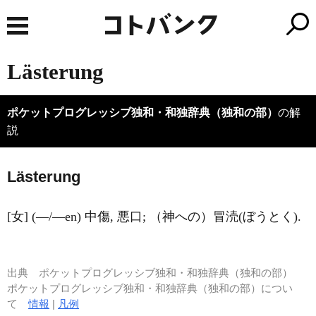
Lästerung
ポケットプログレッシブ独和・和独辞典（独和の部）
の解
説
L
ä
sterung
[女] (―/―en) 中傷, 悪口; （神への）冒涜(ぼうとく).
出典
ポケットプログレッシブ独和・和独辞典（独和の部）
ポケットプログレッシブ独和・和独辞典（独和の部）につい
て
情報
|
凡例