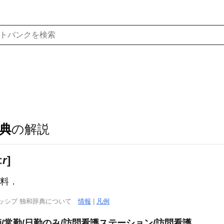
典
の解説
ː
r
]
敷料．
ッシブ 独和辞典について
情報
|
凡例
師/常勤/日勤のみ/訪問看護ステーション/訪問看護