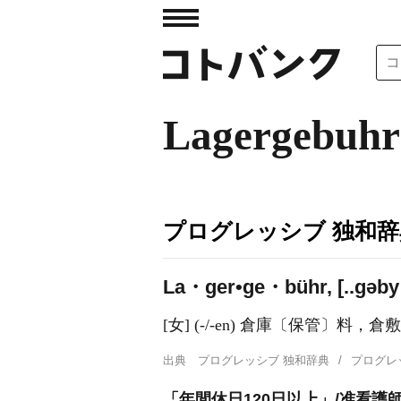
Lagergebuhr
プログレッシブ 独和辞
La・ger•ge・bühr, [..ɡəby
[女] (-/-en) 倉庫〔保管〕料，倉
出典
プログレッシブ 独和辞典
プログレ
「年間休日120日以上」/准看護