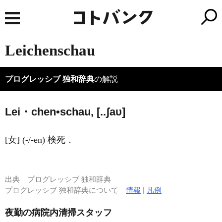
Leichenschau
プログレッシブ 独和辞典
の解説
Lei・chen•schau, [..ʃaυ]
[女] (-/-en) 検死．
出典
プログレッシブ 独和辞典
プログレッシブ 独和辞典について
情報
|
凡例
夜勤の病院内清掃スタッフ