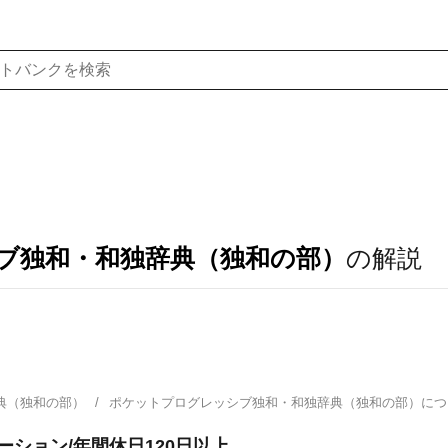
ブ独和・和独辞典（独和の部）
の解説
典（独和の部）
ポケットプログレッシブ独和・和独辞典（独和の部）に
ーション/年間休日120日以上