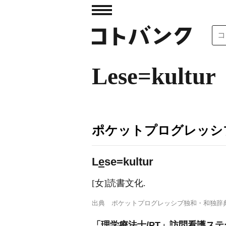
Lese=kultur
ポケットプログレッシ
L
e
se=kultur
[女]読書文化.
出典
ポケットプログレッシブ独和・和独辞
「理学療法士/PT」訪問看護ステ