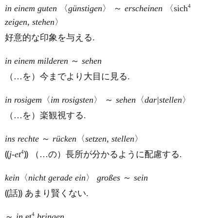
4
in einem guten
〈
günstigen
〉 ～
erscheinen
〈
sich
zeigen
,
stehen
〉
好意的な印象を与える.
in einem milderen
～
sehen
（…を）今までより大目に見る.
in rosigem
〈
im rosigsten
〉 ～
sehen
〈
dar|stellen
〉
（…を）楽観視する.
ins rechte
～
rücken
〈
setzen
,
stellen
〉
4
⸨
j-et
⸩ （…の）長所が分かるように配慮する.
kein
〈
nicht gerade ein
〉
großes
～
sein
⸨話⸩ あまり賢くない.
4
～
in
et
bringen