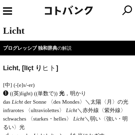
Licht
プログレッシブ 独和辞典
の解説
Licht, [l
I
çt
り
ヒト
]
[中] (-[e]s/-er)
❶ ((英)
light
) ((単数で))
光
，明かり
das
Licht
der Sonne 〈des Mondes〉＼太陽〈月〉の光
infrarotes 〈ultraviolettes〉
Licht
＼赤外線〈紫外線〉
schwaches 〈starkes・helles〉
Licht
＼弱い〈強い・明
るい〉光
4
4