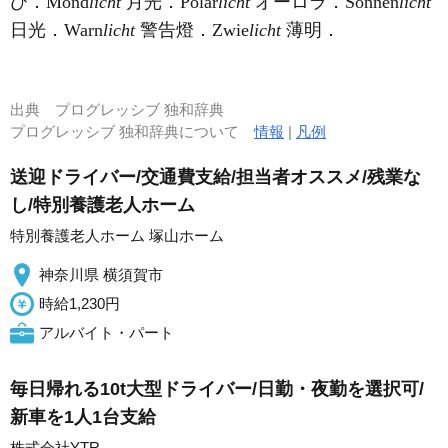
び．Mond
licht
月光．Polar
licht
オーロラ．Sonnen
licht
日光．Warn
licht
警告燈．Zwie
licht
薄明．
出典
プログレッシブ 独和辞典
プログレッシブ 独和辞典について
情報
|
凡例
送迎ドライバー/交通費支給/担当者オススメ/残業な
し/特別養護老人ホーム
特別養護老人ホーム 塚山ホーム
神奈川県 横須賀市
時給1,230円
アルバイト・パート
毎日帰れる10t大型ドライバー/日勤・夜勤を選択可/
新車を1人1台支給
株式会社YTR