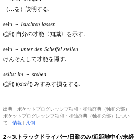
（…を）説明する.
sein
～
leuchten lassen
⸨話⸩ 自分の才能〈知識〉を示す.
sein
～
unter den Scheffel stellen
けんそんして才能を隠す.
selbst im
～
stehen
3
⸨話⸩ ⸨
sich
⸩ みすみす損をする.
出典
ポケットプログレッシブ独和・和独辞典（独和の部）
ポケットプログレッシブ独和・和独辞典（独和の部）につい
て
情報
|
凡例
2～3tトラックドライバー/日勤のみ/近距離中心/未経