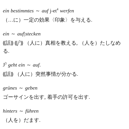
4
ein bestimmtes
～
auf
j-et
werfen
（…に）一定の効果〈印象〉を与える.
ein
～
auf|stecken
3
⸨話⸩ ⸨
j
⸩ （人に）真相を教える, （人を）たしなめ
る.
3
J
geht ein
～
auf
.
⸨話⸩ （人に）突然事情が分かる.
grünes
～
geben
ゴーサインを出す, 着手の許可を出す.
hinters
～
führen
（人を）だます.