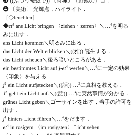
❸ ((ふつう複数で)) 〔狩猟〕（野獣の）目．
❹ 〔美術〕 光輝点，ハイライト．
［◇leuchten］
4
4
◆
et
ans Licht bringen 〈ziehen・zerren〉＼…
を明る
みに出す．
ans Licht kommen＼明るみに出る．
das Licht der Welt erblicken＼((雅)) 誕生する．
das Licht scheuen＼後ろ暗いところがある．
4
4
ein bestimmtes Licht auf
j-et
werfen＼…
に一定の効果
〈印象〉を与える．
3
3
j
ein Licht auf|stecken＼((話)) …
に真相を教える．
3
3
J
geht ein Licht auf.＼((話)) …
に突然事情が分かる．
grünes Licht geben＼ゴーサインを出す，着手の許可を
出す．
4
4
j
hinters Licht führen＼…
をだます．
4
et
in rosigem 〈im rosigsten〉 Licht sehen
4