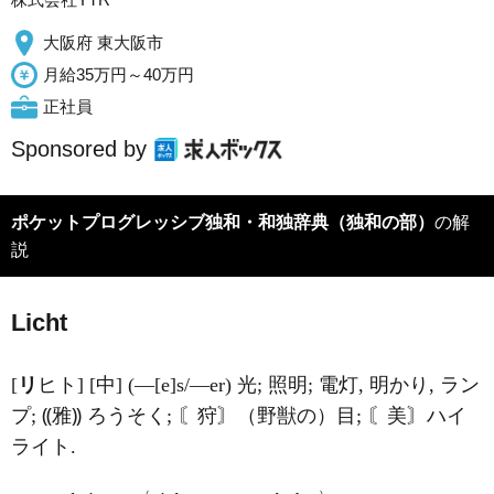
大阪府 東大阪市
月給35万円～40万円
正社員
Sponsored by
ポケットプログレッシブ独和・和独辞典（独和の部）
の解
説
Licht
[
リ
ヒト] [中] (―[e]s/―er) 光; 照明; 電灯, 明かり, ラン
プ; ⸨雅⸩ ろうそく; 〘狩〙（野獣の）目; 〘美〙ハイ
ライト.