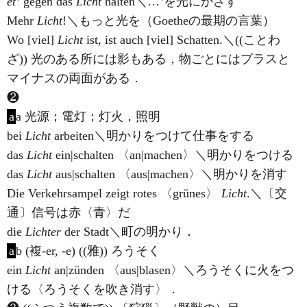
et
gegen das
Licht
halten＼…
を光にかざす
Mehr
Licht
!＼もっと光を（Goetheの最期の言葉）
Wo [viel]
Licht
ist, ist auch [viel] Schatten.＼((ことわ
ざ)) 光のある所には影もある，物ごとにはプラスと
マイナスの両面がある．
❷
a
a 光源；電灯；灯火，照明
bei
Licht
arbeiten＼明かりをつけて仕事をする
das
Licht
ein|schalten 〈an|machen〉＼明かりをつける
das
Licht
aus|schalten 〈aus|machen〉＼明かりを消す
Die Verkehrsampel zeigt rotes 〈grünes〉
Licht
.＼〔交
通〕信号は赤〈青〉だ
die
Lichter
der Stadt＼町の明かり．
a
b (複-er, -e) ((雅)) ろうそく
ein
Licht
an|zünden 〈aus|blasen〉＼ろうそくに火をつ
ける〈ろうそくを吹き消す〉．