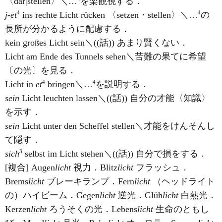
〈dar|stellen〉＼…
を楽観視する．
4
4
j-et
ins rechte Licht rücken 〈setzen・stellen〉＼…
の
長所が分かるように配慮する．
kein großes Licht sein＼((話)) あまり賢くない．
Licht am Ende des Tunnels sehen＼苦難の果てに希望
〔の光〕を見る．
4
4
Licht in
et
bringen＼…
を説明する．
sein
Licht leuchten lassen＼((話)) 自分の才能〈知識〉
を示す．
sein
Licht unter den Scheffel stellen＼才能をけんそんし
て隠す．
3
sich
selbst im Licht stehen＼((話)) 自分で損をする．
[複合] Augen
licht
視力．Blitz
licht
フラッシュ．
Brems
licht
ブレーキランプ．Fern
licht
（ヘッドライト
の）ハイビーム．Gegen
licht
逆光．Glüh
licht
白熱光．
Kerzen
licht
ろうそくの光．Lebens
licht
生命のともし