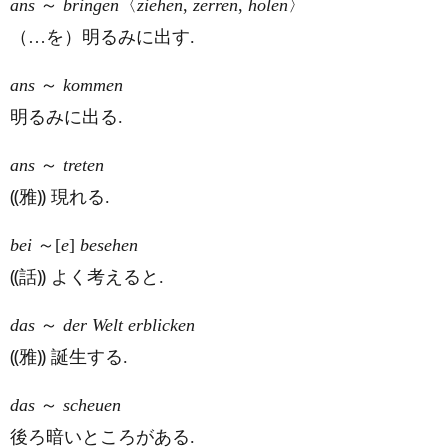
ans
～
bringen
〈
ziehen
,
zerren
,
holen
〉
（…を）明るみに出す.
ans
～
kommen
明るみに出る.
ans
～
treten
⸨雅⸩ 現れる.
bei
～[
e
]
besehen
⸨話⸩ よく考えると.
das
～
der Welt erblicken
⸨雅⸩ 誕生する.
das
～
scheuen
後ろ暗いところがある.