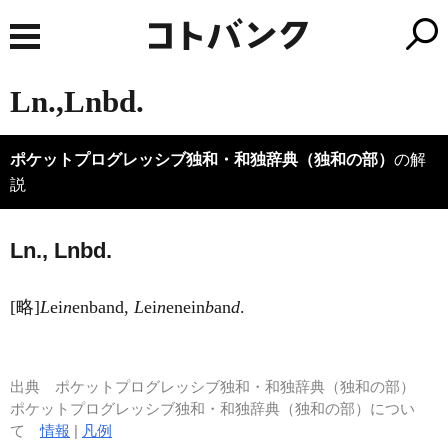
Ln.,Lnbd.
ポケットプログレッシブ独和・和独辞典（独和の部）
の解
説
Ln., Lnbd.
[略]
L
ei
n
enband,
L
ei
n
enein
b
an
d
.
出典
ポケットプログレッシブ独和・和独辞典（独和の部）
ポケットプログレッシブ独和・和独辞典（独和の部）につい
て
情報
|
凡例