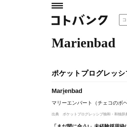
Marienbad
ポケットプログレッシ
Mar
i
enbad
マリーエンバート（チェコのボ
出典
ポケットプログレッシブ独和・和独辞
「まだ間に合う!」未経験採用枠