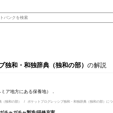
ブ独和・和独辞典（独和の部）
の解説
ヘミア地方にある保養地）．
典（独和の部）
ポケットプログレッシブ独和・和独辞典（独和の部）に
/ガチャガチャ製造/研修充実