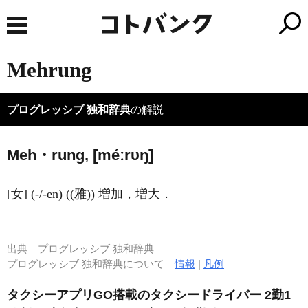
Mehrung
プログレッシブ 独和辞典
の解説
Meh・rung, [méːrυŋ]
[女] (-/-en) ((雅)) 増加，増大．
出典
プログレッシブ 独和辞典
プログレッシブ 独和辞典について
情報
|
凡例
タクシーアプリGO搭載のタクシードライバー 2勤1