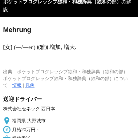
ポケットプログレッシブ独和・和独辞典（独和の部）
の解
説
M
e
hrung
[女] (―/―en) ⸨雅⸩ 増加, 増大.
出典
ポケットプログレッシブ独和・和独辞典（独和の部）
ポケットプログレッシブ独和・和独辞典（独和の部）につい
て
情報
|
凡例
送迎ドライバー
株式会社セネック 西日本
福岡県 大野城市
月給20万円～