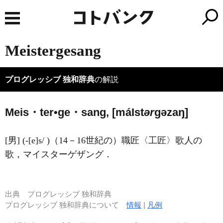
Meistergesang
プログレッシブ 独和辞典
の解説
Meis・ter•ge・sang, [má
I
st
ər
ɡəzaŋ]
[男] (-[e]s/ )（14－16世紀の）職匠〈工匠〉歌人の
歌，マイスターゲザング．
出典
プログレッシブ 独和辞典
プログレッシブ 独和辞典について
情報
|
凡例