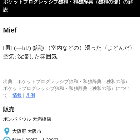
ポケットプログレッシブ独和・和独辞典（独和の部）
の解
説
Mief
[男] (―[s]/) ⸨話⸩ （室内などの）濁った〈よどんだ〉
空気; 沈滞した雰囲気.
出典
ポケットプログレッシブ独和・和独辞典（独和の部）
ポケットプログレッシブ独和・和独辞典（独和の部）につい
て
情報
|
凡例
販売
ポンパドウル 天満橋店
大阪府 大阪市