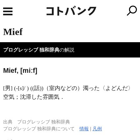
Mief
プログレッシブ 独和辞典
の解説
Mief, [miːf]
[男] (-[s]/ ) ((話))（室内などの）濁った〈よどんだ〉
空気；沈滞した雰囲気．
出典
プログレッシブ 独和辞典
プログレッシブ 独和辞典について
情報
|
凡例