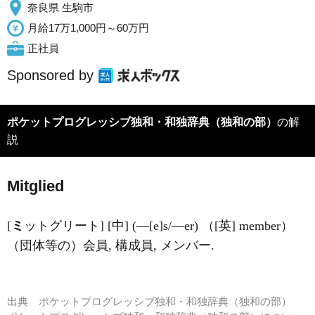
奈良県 生駒市
月給17万1,000円～60万円
正社員
Sponsored by
ポケットプログレッシブ独和・和独辞典（独和の部）
の解
説
M
i
tglied
[
ミ
ットグリート] [中] (―[e]s/―er) （[英] member）
（団体等の）会員, 構成員, メンバー.
出典
ポケットプログレッシブ独和・和独辞典（独和の部）