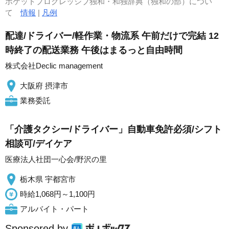
ポケットプログレッシブ独和・和独辞典（独和の部）につい
て
情報
|
凡例
配達/ドライバー/軽作業・物流系 午前だけで完結 12
時終了の配送業務 午後はまるっと自由時間
株式会社Declic management
大阪府 摂津市
業務委託
「介護タクシー/ドライバー」自動車免許必須/シフト
相談可/デイケア
医療法人社団一心会/野沢の里
栃木県 宇都宮市
時給1,068円～1,100円
アルバイト・パート
Sponsored by