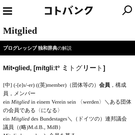
Mitglied
プログレッシブ 独和辞典
の解説
Mit•glied, [mítɡliːt°
ミ
トグ
リー
ト
]
[中] (-[e]s/-er) ((英)
member
)（団体等の）
会員
，構成
員，メンバー
ein
Mitglied
in einem Verein sein 〈werden〉＼ある団体
の会員である〈になる〉
ein
Mitglied
des Bundestages＼（ドイツの）連邦議会
議員（(略)M.d.B., MdB）