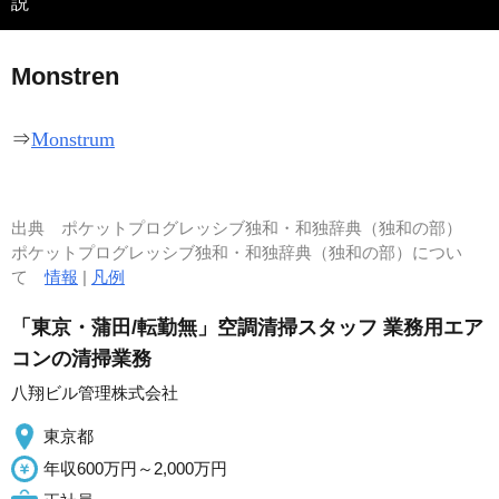
説
M
o
nstren
⇒
Monstrum
出典
ポケットプログレッシブ独和・和独辞典（独和の部）
ポケットプログレッシブ独和・和独辞典（独和の部）につい
て
情報
|
凡例
「東京・蒲田/転勤無」空調清掃スタッフ 業務用エア
コンの清掃業務
八翔ビル管理株式会社
東京都
年収600万円～2,000万円