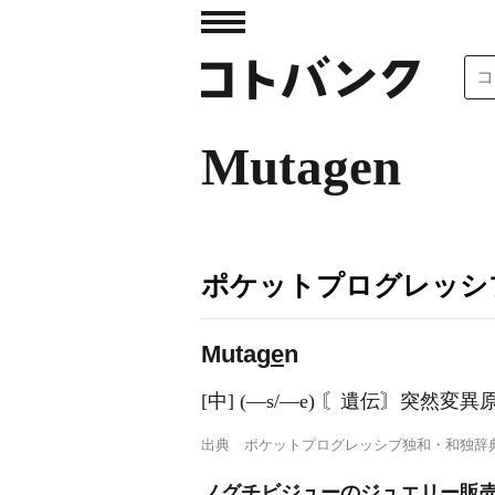
Mutagen
ポケットプログレッシ
Mutag
e
n
[中] (―s/―e) 〘遺伝〙突然変
出典
ポケットプログレッシブ独和・和独辞
ノグチビジューのジュエリー販売