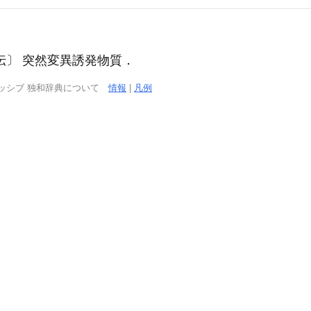
) 〔遺伝〕 突然変異誘発物質．
ッシブ 独和辞典について
情報
|
凡例