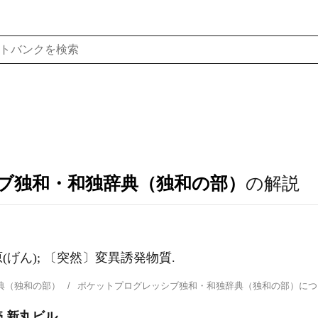
ブ独和・和独辞典（独和の部）
の解説
異原(げん); 〔突然〕変異誘発物質.
典（独和の部）
ポケットプログレッシブ独和・和独辞典（独和の部）に
 新丸ビル