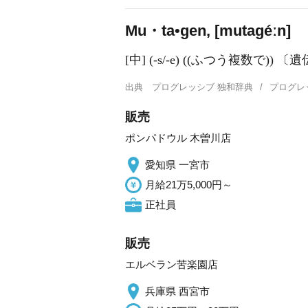
Mu・ta•gen, [mutaɡéːn]
[中] (-s/-e) ((ふつう複数で)
出典
プログレッシブ 独和辞典
プログレ
販売
ポンパドウル 木曽川店
愛知県 一宮市
月給21万5,000円～
正社員
販売
エルベラン苦楽園店
兵庫県 西宮市