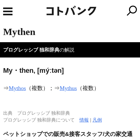
Mythen
プログレッシブ 独和辞典
の解説
My・then, [mýːtən]
⇒
Mythos
（複数）；⇒
Mythus
（複数）
出典
プログレッシブ 独和辞典
プログレッシブ 独和辞典について
情報
|
凡例
ペットショップでの販売&接客スタッフ/犬の家交通