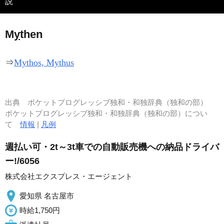
説
M
y
then
⇒
Mythos, Mythus
出典
ポケットプログレッシブ独和・和独辞典（独和の部）
ポケットプログレッシブ独和・和独辞典（独和の部）につい
て
情報
|
凡例
週払い可・2t～3t車での自動販売機への納品ドライバ
ー!/6056
株式会社エクスプレス・エージェント
愛知県 名古屋市
時給1,750円