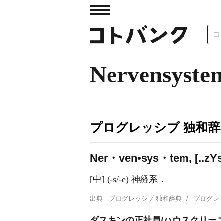
Nervensyste
プログレッシブ 独和辞
Ner・ven•sys・tem, [..z
Y
[中] (-s/-e) 神経系．
出典
プログレッシブ 独和辞典
プログレ
ダスキンの正社員/ハウスクリー