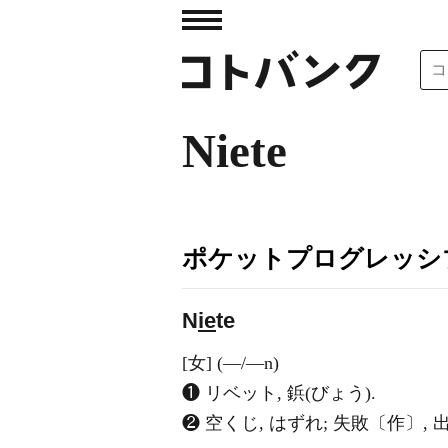
Niete
ポケットプログレッシ
N
ie
te
[女] (―/―n)
❶ リベット, 鋲(びょう).
❷ 空くじ, はずれ; 失敗〔作〕, 