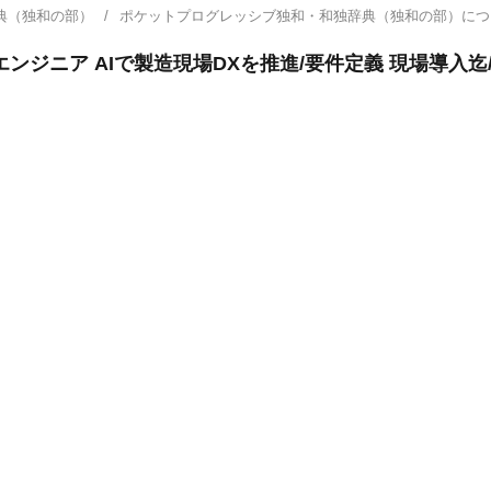
典（独和の部）
ポケットプログレッシブ独和・和独辞典（独和の部）に
ンジニア AIで製造現場DXを推進/要件定義 現場導入迄