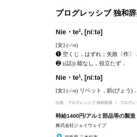
プログレッシブ 独和辞
2
Nie・te
, [níːtə]
[女] (-/-n)
❶ 空くじ，はずれ；失敗〔作〕
❷ ((話)) 能なし，役立たず．
1
Nie・te
, [níːtə]
[女] (-/-n) リベット，鋲(びょう)
出典
プログレッシブ 独和辞典
プログレ
時給1400円/アルミ部品等の製造
株式会社ジェイウェイブ