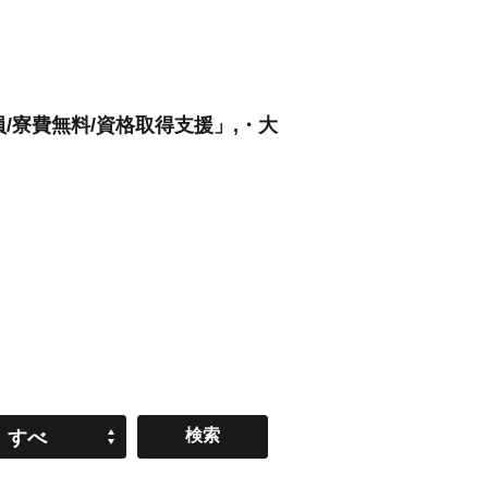
寮費無料/資格取得支援」,・大
すべ
て