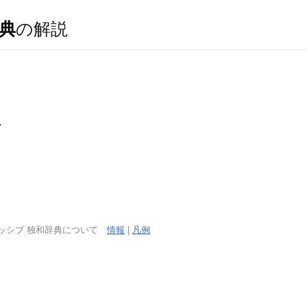
典
の解説
．
．
ッシブ 独和辞典について
情報
|
凡例