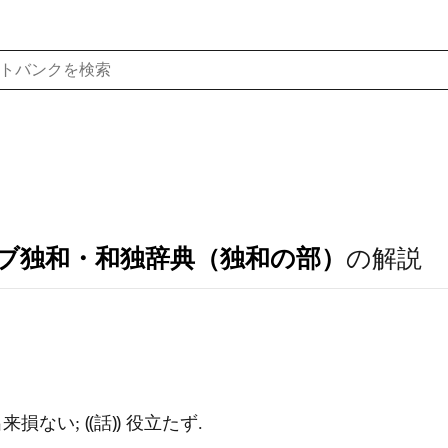
ブ独和・和独辞典（独和の部）
の解説
出来損ない; ⸨話⸩ 役立たず.