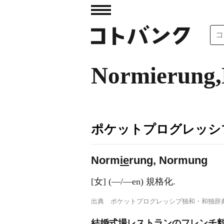
Normierung
ポケットプログレッシ
Norm
ie
rung, N
o
rmung
[女] (―/―en) 規格化.
出典
ポケットプログレッシブ独和・和独辞
結婚式場レストランのフレンチ料