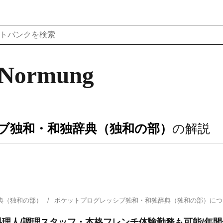
,Normung
ブ独和・和独辞典（独和の部）
の解説
典（独和の部）
ポケットプログレッシブ独和・和独辞典（独和の部）に
理人/調理スタッフ・本格フレンチ体験勤務も可能/年間休