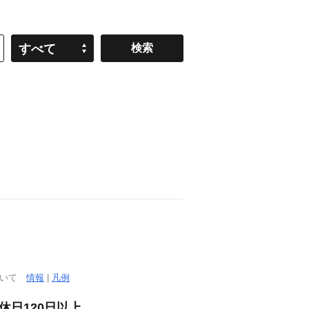
すべて
ついて
情報
|
凡例
日120日以上