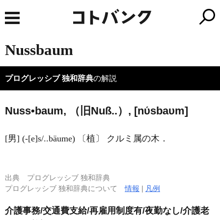
Nussbaum
プログレッシブ 独和辞典
の解説
Nuss•baum, （旧Nuß..）, [nύsbaυm]
[男] (-[e]s/..bäume) 〔植〕 クルミ属の木．
出典
プログレッシブ 独和辞典
プログレッシブ 独和辞典について
情報
|
凡例
介護事務/交通費支給/再雇用制度有/夜勤なし/介護老