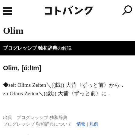
Olim
プログレッシブ 独和辞典
の解説
Olim, [óːl
I
m]
◆
seit Olims Zeiten＼((戯)) 大昔〈ずっと前〉から．
zu Olims Zeiten＼((戯)) 大昔〈ずっと前〉に．
出典
プログレッシブ 独和辞典
プログレッシブ 独和辞典について
情報
|
凡例