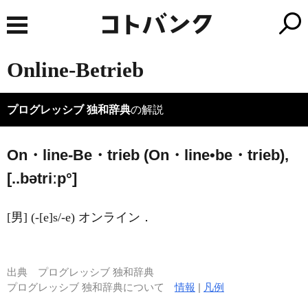
Online-Betrieb
プログレッシブ 独和辞典
の解説
On・line-Be・trieb (On・line•be・trieb),
[..bətriːp°]
[男] (-[e]s/-e) オンライン．
出典
プログレッシブ 独和辞典
プログレッシブ 独和辞典について
情報
|
凡例