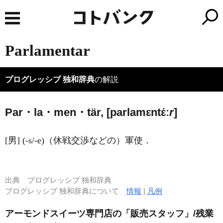
Parlamentar
プログレッシブ 独和辞典
の解説
Par・la・men・tär, [parlamεntέː
r
]
[男] (-s/-e)（休戦交渉などの）軍使．
出典
プログレッシブ 独和辞典
プログレッシブ 独和辞典について
情報
|
凡例
アーモンドスイーツ専門店の「販売スタッフ」/残業