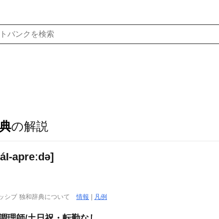
典
の解説
tá
I
-apreːdə]
ッシブ 独和辞典について
情報
|
凡例
」調理師/土日祝・転勤なし