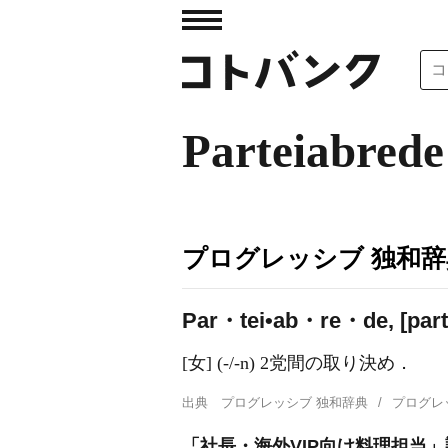
Parteiabrede
プログレッシブ 独和辞
Par・tei•ab・re・de, [par
[女] (-/-n) 2党間の取り決め．
出典
プログレッシブ 独和辞典
プログレ
「社長・海外VIP向け料理担当