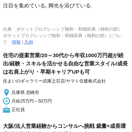
注目を集めている, 脚光を浴びている.
出典
ポケットプログレッシブ独和・和独辞典（独和の部）
ポケットプログレッシブ独和・和独辞典（独和の部）につい
て
情報
|
凡例
住宅の提案営業/20～30代から年収1000万円超が続
出/経験・スキルを活かせる自由な営業スタイル/成長
は右肩上がり・早期キャリアUPも可
住まいのギャラリー武庫之荘店/ヤマト住建株式会社
兵庫県 尼崎市
月給25万円～50万円
正社員
大阪/法人営業経験からコンサルへ挑戦 裁量×成長環