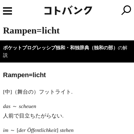
Rampen=licht
ポケットプログレッシブ独和・和独辞典（独和の部）
の解
説
R
a
mpen=licht
[中]（舞台の）フットライト.
das
～
scheuen
人前で目立ちたがらない.
im
～ [
der Öffentlichkeit
]
stehen